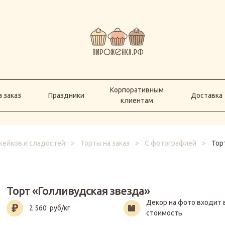
Корпоративным
а заказ
Праздники
Доставка
клиентам
Корпоративным
 заказ
Праздники
Доставка
клиентам
кейков и сладостей
>
Торты на заказ
>
С фотографией
>
Тор
Торт «Голливудская звезда»
Декор на фото входит 
2 560
руб/кг
стоимость