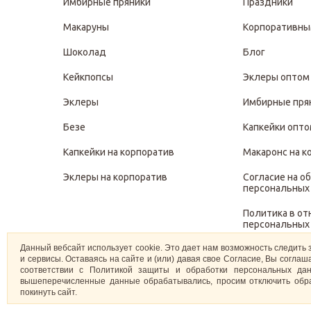
Имбирные пряники
Праздники
Макаруны
Корпоративны
Шоколад
Блог
Кейкпопсы
Эклеры оптом
Эклеры
Имбирные пря
Безе
Капкейки опт
Капкейки на корпоратив
Макаронс на к
Эклеры на корпоратив
Согласие на о
персональных
Политика в о
персональных
Данный вебсайт использует cookie. Это дает нам возможность следить 
Политика защ
и сервисы. Оставаясь на сайте и (или) давая свое Согласие, Вы согл
персональных
соответствии с Политикой защиты и обработки персональных дан
вышеперечисленные данные обрабатывались, просим отключить обра
покинуть сайт.