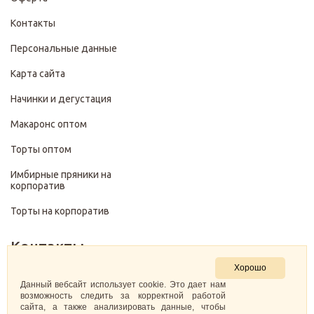
Контакты
Персональные данные
Карта сайта
Начинки и дегустация
Макаронс оптом
Торты оптом
Имбирные пряники на
корпоратив
Торты на корпоратив
Контакты
Хорошо
+7 (499) 322-28-29
Данный вебсайт использует cookie. Это дает нам
возможность следить за корректной работой
сайта, а также анализировать данные, чтобы
pirojenka.rf@gmail.com