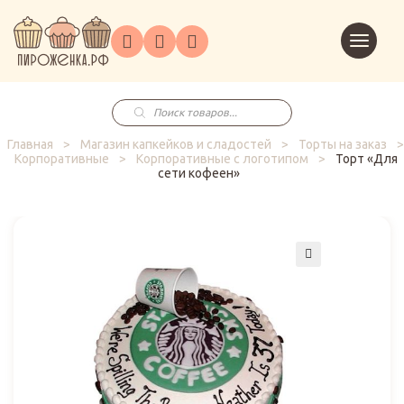
Торты
Перейт
Корпоративным
О
Главная
Каталог
на
Праздники
Доставка
в
клиентам
нас
корзин
заказ
Поиск
товаров
Главная
>
Магазин капкейков и сладостей
>
Торты на заказ
>
Корпоративные
>
Корпоративные с логотипом
>
Торт «Для
сети кофеен»