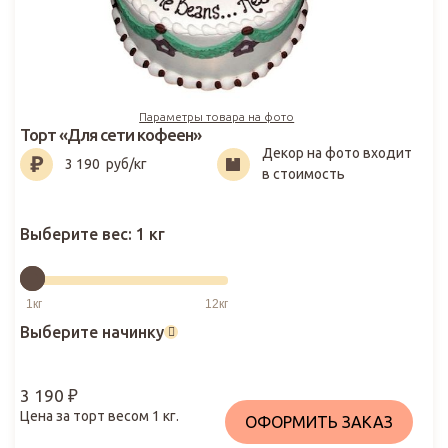
Параметры товара на фото
Торт «Для сети кофеен»
Декор на фото входит
3 190
₽
3 190
руб/кг
в стоимость
Выберите вес:
1 кг
Выберите начинку
3 190
₽
Цена за торт весом
1
кг.
ОФОРМИТЬ ЗАКАЗ