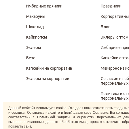
Имбирные пряники
Праздники
Макаруны
Корпоративны
Шоколад
Блог
Кейкпопсы
Эклеры оптом
Эклеры
Имбирные пря
Безе
Капкейки опт
Капкейки на корпоратив
Макаронс на к
Эклеры на корпоратив
Согласие на о
персональных
Политика в о
персональных
Данный вебсайт использует cookie. Это дает нам возможность следить 
Политика защ
и сервисы. Оставаясь на сайте и (или) давая свое Согласие, Вы согл
персональных
соответствии с Политикой защиты и обработки персональных дан
вышеперечисленные данные обрабатывались, просим отключить обра
покинуть сайт.