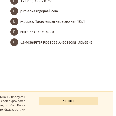
+7 (499) 322-28-29
pirojenka.rf@gmail.com
Москва, Павелецкая набережная 10к1
ИНН: 773575794220
Самозанятая Кретова Анастасия Юрьевна
ть наши продукты
Хорошо
 cookie-файлах в
ите, чтобы Ваши
го браузера или