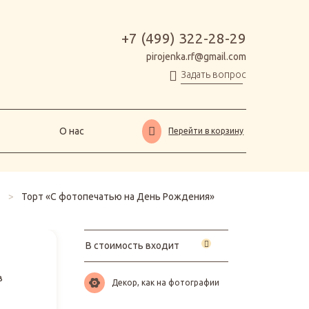
О нас
Перейти в корзину
+7 (499) 322-28-29
pirojenka.rf@gmail.com
Задать вопрос
О нас
Перейти в корзину
е
>
Торт «С фотопечатью на День Рождения»
В стоимость входит
в
Декор, как на фотографии