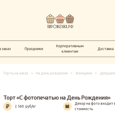
Корпоративным
а заказ
Праздники
Доставка
клиентам
Корпоративным
 заказ
Праздники
Доставка
клиентам
>
Торты на заказ
>
На день рождения
>
Женщине
>
Девушк
Торт «С фотопечатью на День Рождения»
Декор на фото входит 
2 560
руб/кг
стоимость