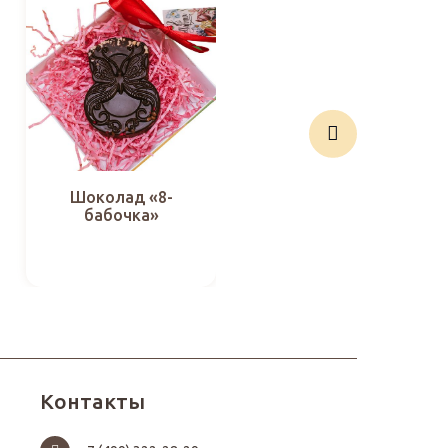
Шоколад «8-
Имбирное печенье
бабочка»
«С 8-м Марта в
фиолетовом
цвете»
Контакты