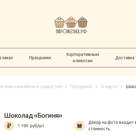
Корпоративным
а заказ
Праздники
Доставка
клиентам
Корпоративным
 заказ
Праздники
Доставка
клиентам
агазин капкейков и сладостей
>
Праздники
>
8 марта
>
Шоко
Шоколад «Богиня»
Декор на фото входит 
1 100
руб/шт.
стоимость