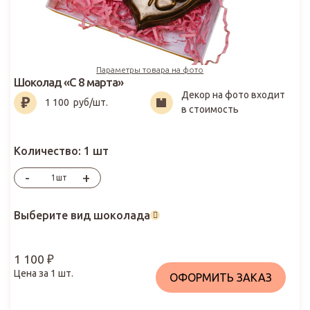
Параметры товара на фото
Шоколад «С 8 марта»
Декор на фото входит
1 100
₽
1 100
руб/шт.
в стоимость
Количество:
1 шт
-
+
шт
Выберите вид шоколада
1 100
₽
Цена за
1
шт.
ОФОРМИТЬ ЗАКАЗ