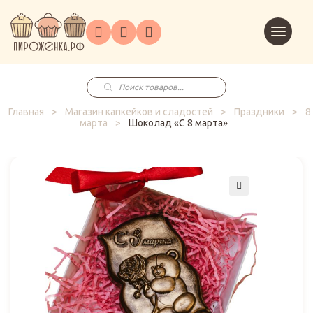
Торты
Перейт
Корпоративным
О
Главная
Каталог
на
Праздники
Доставка
в
клиентам
нас
корзин
заказ
Поиск
товаров
Главная
>
Магазин капкейков и сладостей
>
Праздники
>
8
марта
>
Шоколад «С 8 марта»