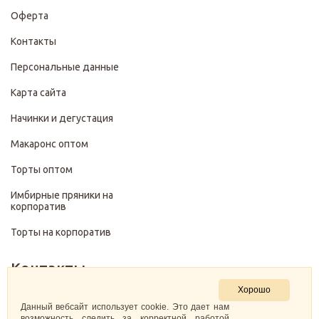
Оферта
Контакты
Персональные данные
Карта сайта
Начинки и дегустация
Макаронс оптом
Торты оптом
Имбирные пряники на
корпоратив
Торты на корпоратив
Контакты
Хорошо
+7 (499) 322-28-29
Данный вебсайт использует cookie. Это дает нам
возможность следить за корректной работой