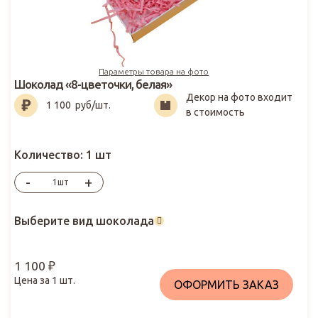
Параметры товара на фото
Шоколад «8-цветочки, белая»
Декор на фото входит
1 100
₽
1 100
руб/шт.
в стоимость
Количество:
1 шт
-
+
шт
Выберите вид шоколада
1 100
₽
Цена за
1
шт.
ОФОРМИТЬ ЗАКАЗ