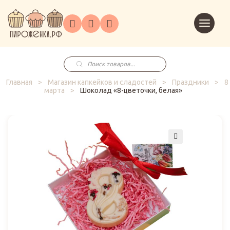
Торты
Перейт
Корпоративным
О
Главная
Каталог
на
Праздники
Доставка
в
клиентам
нас
корзин
заказ
Поиск
товаров
Главная
>
Магазин капкейков и сладостей
>
Праздники
>
8
марта
>
Шоколад «8-цветочки, белая»