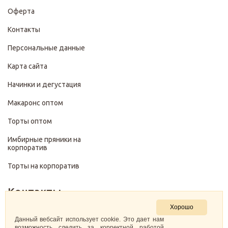
Оферта
Контакты
Персональные данные
Карта сайта
Начинки и дегустация
Макаронс оптом
Торты оптом
Имбирные пряники на
корпоратив
Торты на корпоратив
Контакты
Хорошо
+7 (499) 322-28-29
Данный вебсайт использует cookie. Это дает нам
возможность следить за корректной работой