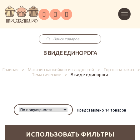
Торты
Перейт
Корпоративным
О
Главная
Каталог
на
Праздники
Доставка
в
клиентам
нас
корзин
заказ
Поиск
товаров
В ВИДЕ ЕДИНОРОГА
Главная
>
Магазин капкейков и сладостей
>
Торты на заказ
>
Тематические
>
В виде единорога
Представлено 14 товаров
ИСПОЛЬЗОВАТЬ ФИЛЬТРЫ