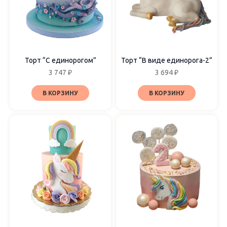
1 ярус
2 яруса
3 яруса
Торт “С единорогом”
Торт “В виде единорога-2”
3 747
₽
3 694
₽
В КОРЗИНУ
В КОРЗИНУ