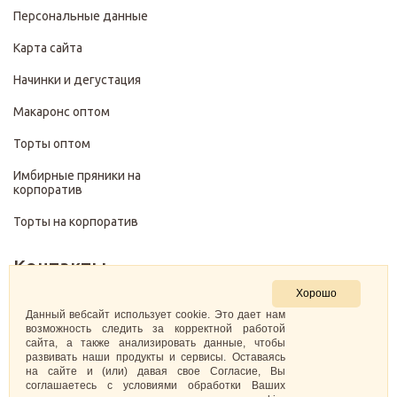
Персональные данные
Карта сайта
Начинки и дегустация
Макаронс оптом
Торты оптом
Имбирные пряники на
корпоратив
Торты на корпоратив
Контакты
Хорошо
+7 (499) 322-28-29
Данный вебсайт использует cookie. Это дает нам
возможность следить за корректной работой
сайта, а также анализировать данные, чтобы
pirojenka.rf@gmail.com
развивать наши продукты и сервисы. Оставаясь
на сайте и (или) давая свое Согласие, Вы
Москва, Павелецкая набережная 10к1
соглашаетесь с условиями обработки Ваших