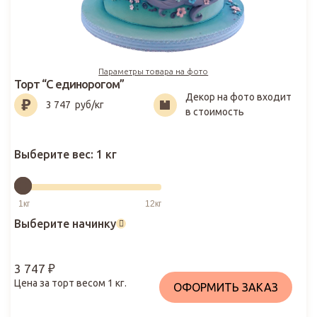
Параметры товара на фото
Торт “С единорогом”
Декор на фото входит
3 747
₽
3 747
руб/кг
в стоимость
Выберите вес:
1 кг
Выберите начинку
3 747
₽
Цена за торт весом
1
кг.
ОФОРМИТЬ ЗАКАЗ