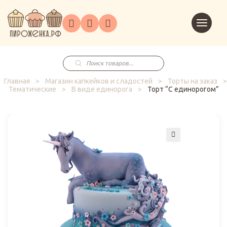
Торты
Перейт
Корпоративным
О
Главная
Каталог
на
Праздники
Доставка
в
клиентам
нас
корзин
заказ
Поиск
товаров
Главная
>
Магазин капкейков и сладостей
>
Торты на заказ
>
Тематические
>
В виде единорога
>
Торт “С единорогом”