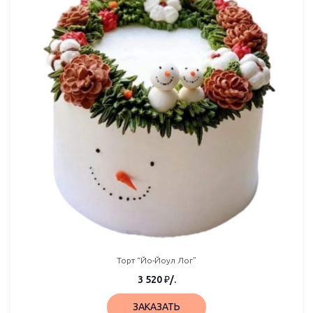
Торт “Йо-Йоул Лог”
3 520
₽
/.
ЗАКАЗАТЬ