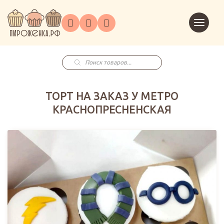
Торты
Перейт
Корпоративным
О
Главная
Каталог
на
Праздники
Доставка
в
клиентам
нас
корзин
заказ
Поиск
товаров
ТОРТ НА ЗАКАЗ У МЕТРО
КРАСНОПРЕСНЕНСКАЯ