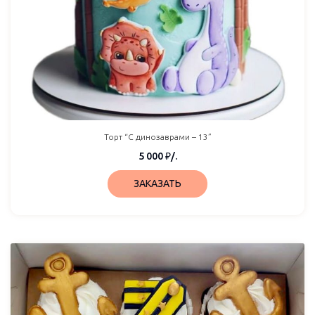
Торт “С динозаврами – 13”
5 000
₽
/.
ЗАКАЗАТЬ