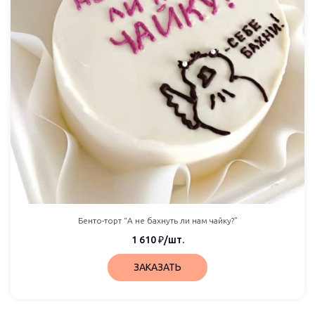
Бенто-торт “А не бахнуть ли нам чайку?”
1 610
₽
/шт.
ЗАКАЗАТЬ