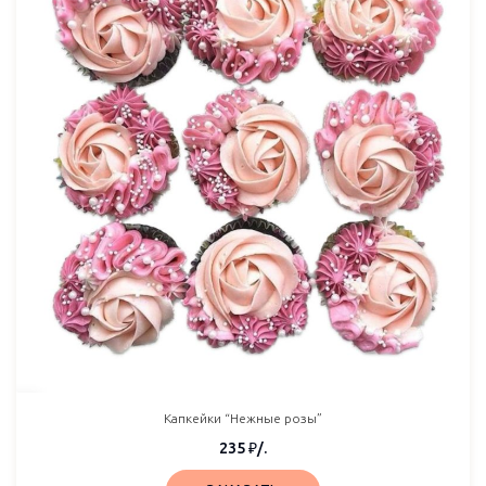
Капкейки “Нежные розы”
235
₽
/.