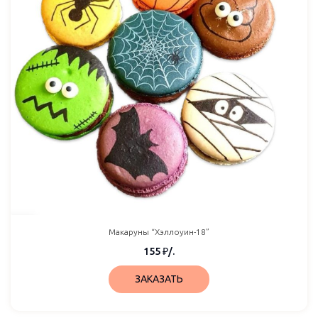
Макаруны “Хэллоуин-18”
155
₽
/.
ЗАКАЗАТЬ