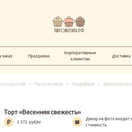
Корпоративным
а заказ
Праздники
Доставка
клиентам
Корпоративным
 заказ
Праздники
Доставка
клиентам
 и сладостей
>
Торты на заказ
>
Свадебные
>
Двухъярусные
Торт «Весенняя свежесть»
Декор на фото входит 
3 372
руб/кг
стоимость