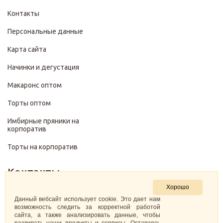
Контакты
Персональные данные
Карта сайта
Начинки и дегустация
Макаронс оптом
Торты оптом
Имбирные пряники на
корпоратив
Торты на корпоратив
Контакты
Хорошо
+7 (499) 322-28-29
Данный вебсайт использует cookie. Это дает нам
возможность следить за корректной работой
сайта, а также анализировать данные, чтобы
pirojenka.rf@gmail.com