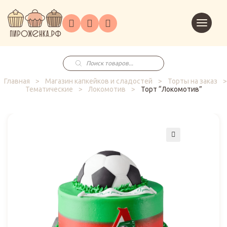
Торты
Перейт
Корпоративным
О
Главная
Каталог
на
Праздники
Доставка
в
клиентам
нас
корзин
заказ
Поиск
товаров
Главная
>
Магазин капкейков и сладостей
>
Торты на заказ
>
Тематические
>
Локомотив
>
Торт “Локомотив”