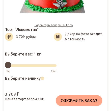
Параметры товара на фото
Торт “Локомотив”
Декор на фото входит
3 709
₽
3 709
руб/кг
в стоимость
Выберите вес:
1 кг
Выберите начинку
3 709
₽
Цена за торт весом
1
кг.
ОФОРМИТЬ ЗАКАЗ