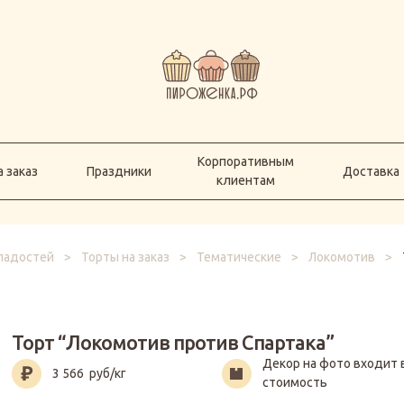
Корпоративным
а заказ
Праздники
Доставка
клиентам
Корпоративным
 заказ
Праздники
Доставка
клиентам
сладостей
>
Торты на заказ
>
Тематические
>
Локомотив
>
Торт “Локомотив против Спартака”
Декор на фото входит 
3 566
руб/кг
стоимость