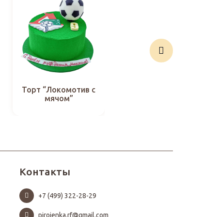
Торт “Локомотив с
Торт “Игрок
мячом”
Локомотива”
Контакты
+7 (499) 322-28-29
pirojenka.rf@gmail.com