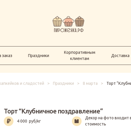
Корпоративным
а заказ
Праздники
Доставка
клиентам
Корпоративным
 заказ
Праздники
Доставка
клиентам
капкейков и сладостей
>
Праздники
>
8 марта
>
Торт “Клубн
Торт “Клубничное поздравление”
Декор на фото входит 
4 000
руб/кг
стоимость