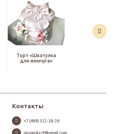
Торт «Шкатулка
Шоколад «8-
для жемчуга»
нарциссы»
Контакты
+7 (499) 322-28-29
pirojenka.rf@gmail.com