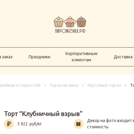
Корпоративным
а заказ
Праздники
Доставка
клиентам
Корпоративным
 заказ
Праздники
Доставка
клиентам
пкейков и сладостей
>
Торты на заказ
>
Муссовые торты
>
Т
Торт “Клубничный взрыв”
Декор на фото входит 
3 922
руб/кг
стоимость