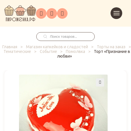
Торты
Перейт
Корпоративным
О
Главная
Каталог
на
Праздники
Доставка
в
клиентам
нас
корзин
заказ
Поиск
товаров
Главная
>
Магазин капкейков и сладостей
>
Торты на заказ
>
Тематические
>
Событие
>
Помолвка
>
Торт «Признание в
любви»