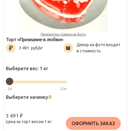
Параметры товара на фото
Торт «Признание в любви»
Декор на фото входит
3 491
₽
3 491
руб/кг
в стоимость
Выберите вес:
1 кг
Выберите начинку
3 491
₽
Цена за торт весом
1
кг.
ОФОРМИТЬ ЗАКАЗ