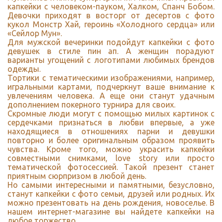
капкейки с человеком-пауком, Халком, Спанч Бобом.
Девочки приходят в восторг от десертов с фото
кукол Монстр Хай, героинь «Холодного сердца» или
«Сейлор Мун».
Для мужской вечеринки подойдут капкейки с фото
девушек в стиле пин ап. А женщин порадуют
варианты угощений с логотипами любимых брендов
одежды.
Тортики с тематическими изображениями, например,
игральными картами, подчеркнут ваше внимание к
увлечениям человека. А еще они станут удачным
дополнением покерного турнира для своих.
Скромные люди могут с помощью милых картинок с
сердечками признаться в любви впервые, а уже
находящиеся в отношениях парни и девушки
повторно и более оригинальным образом проявить
чувства. Кроме того, можно украсить капкейки
совместными снимками, love story или просто
тематической фотосессией. Такой презент станет
приятным сюрпризом в любой день.
Но самыми интересными и памятными, безусловно,
станут капкейки с фото семьи, друзей или родных. Их
можно презентовать на день рождения, новоселье. В
нашем интернет-магазине вы найдете
капкейки на
любое торжество
.