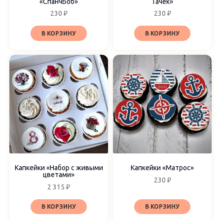
«СпанчБоб»
Тачек»
230
₽
230
₽
В КОРЗИНУ
В КОРЗИНУ
Капкейки «Набор с живыми
Капкейки «Матрос»
цветами»
230
₽
2 315
₽
В КОРЗИНУ
В КОРЗИНУ