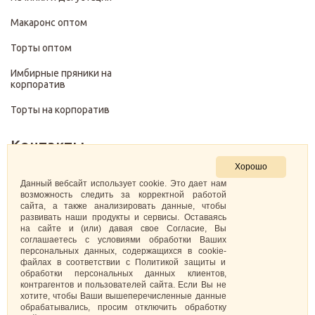
Макаронс оптом
Торты оптом
Имбирные пряники на
корпоратив
Торты на корпоратив
Контакты
Хорошо
+7 (499) 322-28-29
Данный вебсайт использует cookie. Это дает нам
возможность следить за корректной работой
сайта, а также анализировать данные, чтобы
pirojenka.rf@gmail.com
развивать наши продукты и сервисы. Оставаясь
на сайте и (или) давая свое Согласие, Вы
Москва, Павелецкая набережная 10к1
соглашаетесь с условиями обработки Ваших
персональных данных, содержащихся в cookie-
файлах в соответствии с Политикой защиты и
ИНН: 773575794220
обработки персональных данных клиентов,
контрагентов и пользователей сайта. Если Вы не
Самозанятая Кретова Анастасия Юрьевна
хотите, чтобы Ваши вышеперечисленные данные
обрабатывались, просим отключить обработку