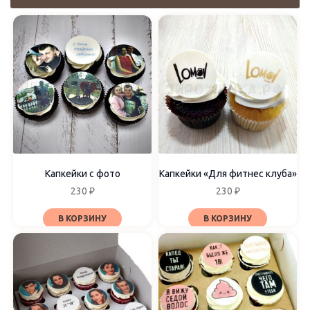
Цвет
Бежевый
Белый
Голубой
Жёлтый
Зелёный
Коричневый
Красный
Капкейки с фото
Капкейки «Для фитнес клуба»
Оранжевый
230
₽
230
₽
Розовый
Серый
В КОРЗИНУ
В КОРЗИНУ
Синий
Фиолетовый
Чёрный
Декор