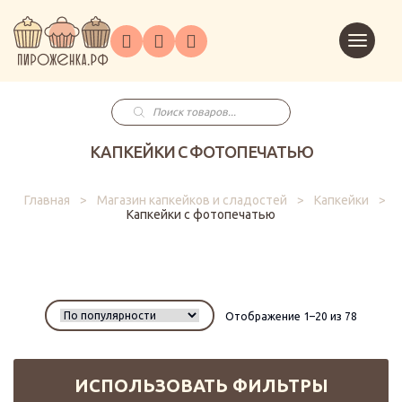
Торты
Перейт
Корпоративным
О
Главная
Каталог
на
Праздники
Доставка
в
клиентам
нас
корзин
заказ
Поиск
товаров
КАПКЕЙКИ С ФОТОПЕЧАТЬЮ
Главная
>
Магазин капкейков и сладостей
>
Капкейки
>
Капкейки с фотопечатью
Отображение 1–20 из 78
ИСПОЛЬЗОВАТЬ ФИЛЬТРЫ