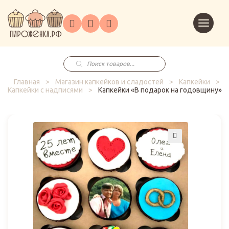
Торты
Перейт
Корпоративным
О
Главная
Каталог
на
Праздники
Доставка
в
клиентам
нас
корзин
заказ
Поиск
товаров
Главная
>
Магазин капкейков и сладостей
>
Капкейки
>
Капкейки с надписями
>
Капкейки «В подарок на годовщину»