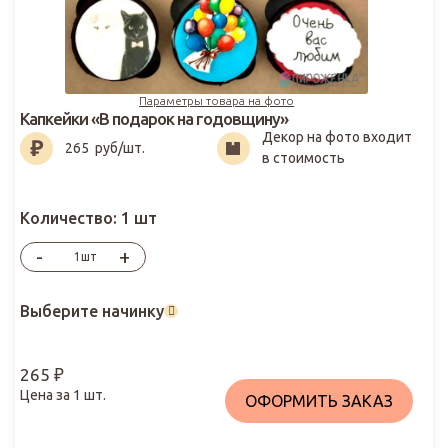
Параметры товара на фото
Капкейки «В подарок на годовщину»
Декор на фото входит
265
₽
265
руб/шт.
в стоимость
Количество:
1 шт
-
+
шт
Выберите начинку
265
₽
Цена за
1
шт.
ОФОРМИТЬ ЗАКАЗ