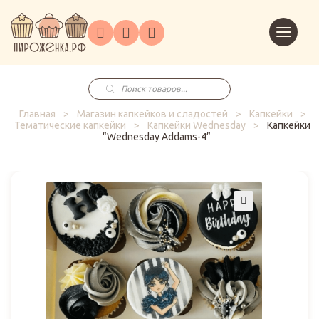
Торты
Перейт
Корпоративным
О
Главная
Каталог
на
Праздники
Доставка
в
клиентам
нас
корзин
заказ
Поиск
товаров
Главная
>
Магазин капкейков и сладостей
>
Капкейки
>
Тематические капкейки
>
Капкейки Wednesday
>
Капкейки
“Wednesday Addams-4”