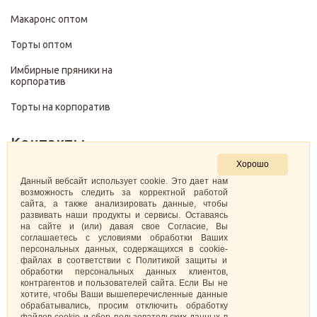
Макаронс оптом
Торты оптом
Имбирные пряники на
корпоратив
Торты на корпоратив
Контакты
Хорошо
+7 (499) 322-28-29
Данный вебсайт использует cookie. Это дает нам
возможность следить за корректной работой
сайта, а также анализировать данные, чтобы
pirojenka.rf@gmail.com
развивать наши продукты и сервисы. Оставаясь
на сайте и (или) давая свое Согласие, Вы
Москва, Павелецкая набережная 10к1
соглашаетесь с условиями обработки Ваших
персональных данных, содержащихся в cookie-
файлах в соответствии с Политикой защиты и
ИНН: 773575794220
обработки персональных данных клиентов,
контрагентов и пользователей сайта. Если Вы не
Самозанятая Кретова Анастасия Юрьевна
хотите, чтобы Ваши вышеперечисленные данные
обрабатывались, просим отключить обработку