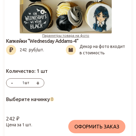
Параметры товара на фото
Капкейки “Wednesday Addams-4”
Декор на фото входит
242
₽
242
руб/шт.
в стоимость
Количество:
1 шт
-
+
шт
Выберите начинку
242
₽
Цена за
1
шт.
ОФОРМИТЬ ЗАКАЗ