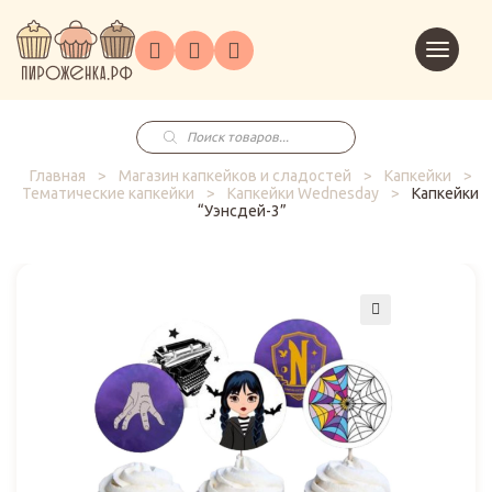
Торты
Перейт
Корпоративным
О
Главная
Каталог
на
Праздники
Доставка
в
клиентам
нас
корзин
заказ
Поиск
товаров
Главная
>
Магазин капкейков и сладостей
>
Капкейки
>
Тематические капкейки
>
Капкейки Wednesday
>
Капкейки
“Уэнсдей-3”