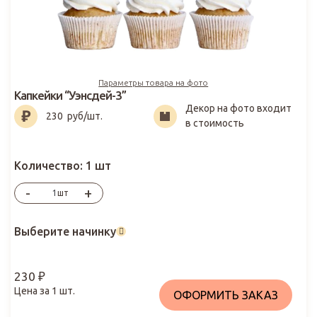
Параметры товара на фото
Капкейки “Уэнсдей-3”
Декор на фото входит
230
₽
230
руб/шт.
в стоимость
Количество:
1 шт
-
+
шт
Выберите начинку
230
₽
Цена за
1
шт.
ОФОРМИТЬ ЗАКАЗ