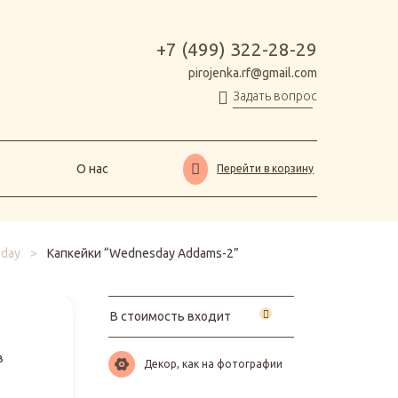
О нас
Перейти в корзину
+7 (499) 322-28-29
pirojenka.rf@gmail.com
Задать вопрос
О нас
Перейти в корзину
day
>
Капкейки “Wednesday Addams-2”
В стоимость входит
в
Декор, как на фотографии