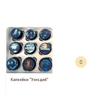
Капкейки “Уэнсдей”
Капкейки
“Wednesday
Addams-3”