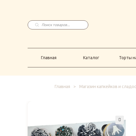
Главная
Каталог
Торты н
Поиск
товаров
Главная
Каталог
Торты на
Главная
>
Магазин капкейков и сладо