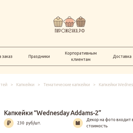
Корпоративным
а заказ
Праздники
Доставка
клиентам
Корпоративным
 заказ
Праздники
Доставка
клиентам
стей
>
Капкейки
>
Тематические капкейки
>
Капкейки Wednes
Капкейки “Wednesday Addams-2”
Декор на фото входит 
230
руб/шт.
стоимость