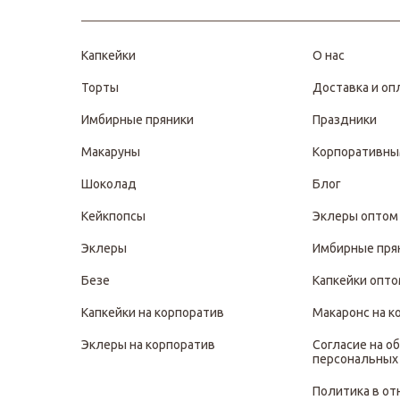
Капкейки
О нас
Торты
Доставка и оп
Имбирные пряники
Праздники
Макаруны
Корпоративны
Шоколад
Блог
Кейкпопсы
Эклеры оптом
Эклеры
Имбирные пря
Безе
Капкейки опт
Капкейки на корпоратив
Макаронс на к
Эклеры на корпоратив
Согласие на о
персональных
Политика в о