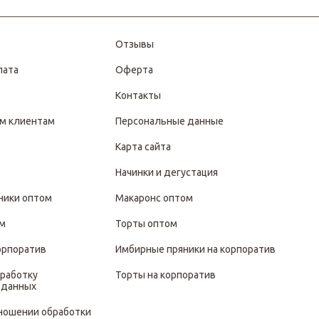
Отзывы
лата
Оферта
Контакты
м клиентам
Персональные данные
Карта сайта
Начинки и дегустация
ники оптом
Макаронс оптом
ом
Торты оптом
орпоратив
Имбирные пряники на корпоратив
бработку
Торты на корпоратив
 данных
тношении обработки