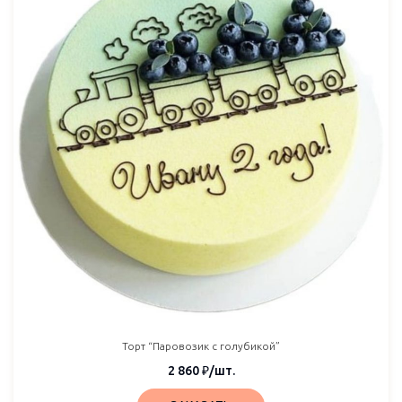
Торт “Паровозик с голубикой”
2 860
₽
/шт.