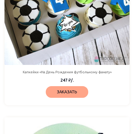
Капкейки «На День Рождения футбольному фанату»
247
₽
/.
ЗАКАЗАТЬ