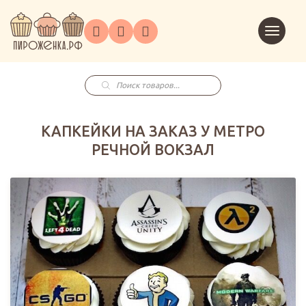
Торты
Перейт
Корпоративным
О
Главная
Каталог
на
Праздники
Доставка
в
клиентам
нас
корзин
заказ
Поиск
товаров
КАПКЕЙКИ НА ЗАКАЗ У МЕТРО
РЕЧНОЙ ВОКЗАЛ