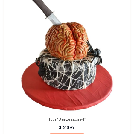
Торт “В виде мозга-4”
3 618
₽
/.