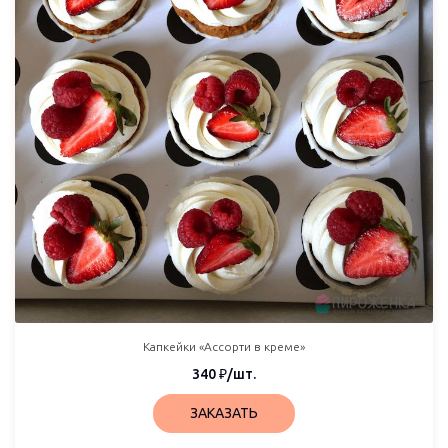
Капкейки «Ассорти в креме»
340
₽
/шт.
ЗАКАЗАТЬ