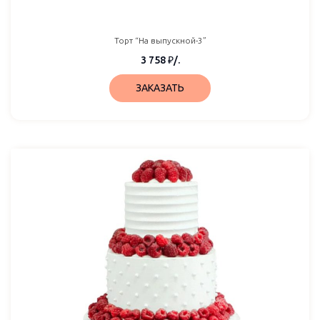
Торт “На выпускной-3”
3 758
₽
/.
ЗАКАЗАТЬ