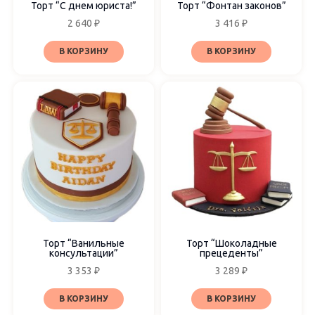
Торт “С днем юриста!”
Торт “Фонтан законов”
2 640
₽
3 416
₽
В КОРЗИНУ
В КОРЗИНУ
Торт “Ванильные
Торт “Шоколадные
консультации”
прецеденты”
3 353
₽
3 289
₽
В КОРЗИНУ
В КОРЗИНУ