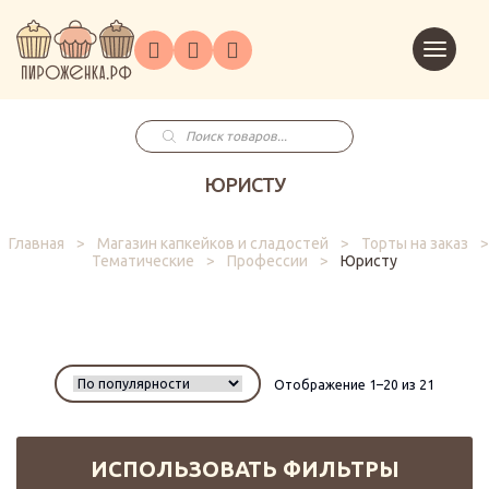
Торты
Перейт
Корпоративным
О
Главная
Каталог
на
Праздники
Доставка
в
клиентам
нас
корзин
заказ
Поиск
товаров
ЮРИСТУ
Главная
>
Магазин капкейков и сладостей
>
Торты на заказ
>
Тематические
>
Профессии
>
Юристу
Отображение 1–20 из 21
ИСПОЛЬЗОВАТЬ ФИЛЬТРЫ