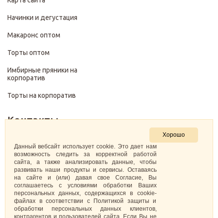
Карта сайта
Начинки и дегустация
Макаронс оптом
Торты оптом
Имбирные пряники на
корпоратив
Торты на корпоратив
Контакты
Хорошо
+7 (499) 322-28-29
Данный вебсайт использует cookie. Это дает нам
возможность следить за корректной работой
сайта, а также анализировать данные, чтобы
pirojenka.rf@gmail.com
развивать наши продукты и сервисы. Оставаясь
на сайте и (или) давая свое Согласие, Вы
Москва, Павелецкая набережная 10к1
соглашаетесь с условиями обработки Ваших
персональных данных, содержащихся в cookie-
файлах в соответствии с Политикой защиты и
ИНН: 773575794220
обработки персональных данных клиентов,
контрагентов и пользователей сайта. Если Вы не