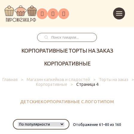
Торты
Перейт
Корпоративным
О
Главная
Каталог
на
Праздники
Доставка
в
клиентам
нас
корзин
заказ
Поиск
товаров
КОРПОРАТИВНЫЕ ТОРТЫ НА ЗАКАЗ
КОРПОРАТИВНЫЕ
Главная
>
Магазин капкейков и сладостей
>
Торты на заказ
>
Корпоративные
>
Страница 4
ДЕТСКИЕ
КОРПОРАТИВНЫЕ С ЛОГОТИПОМ
Отображение 61–80 из 160