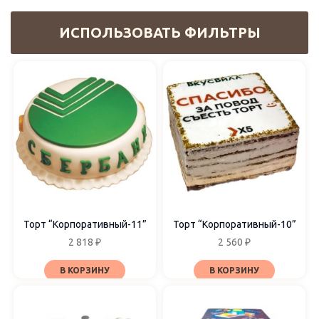
ИСПОЛЬЗОВАТЬ ФИЛЬТРЫ
Цвет
Бежевый
Белый
Голубой
Жёлтый
Зелёный
Золотой
Коричневый
Торт “Корпоративный-11”
Торт “Корпоративный-10”
Красный
2 818
₽
2 560
₽
Оранжевый
Розовый
В КОРЗИНУ
В КОРЗИНУ
Серый
Синий
Чёрный