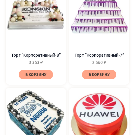
Декор
Крем
Мастика
Фотопечать
Торт “Корпоративный-8”
Торт “Корпоративный-7”
Ягоды
3 353
₽
2 560
₽
В КОРЗИНУ
В КОРЗИНУ
Ярусов
1 ярус
2 яруса
3 яруса
4 и более ярусов
4 яруса