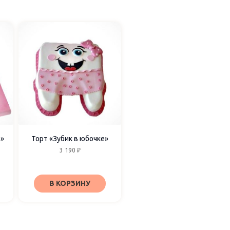
м»
Торт «Зубик в юбочке»
3 190
₽
В КОРЗИНУ