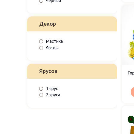
Чёрный
Декор
Мастика
Ягоды
Ярусов
То
1 ярус
2 яруса