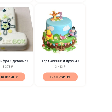
Цифра 1 девочке»
Торт «Винни и друзья»
3 373
₽
3 413
₽
 КОРЗИНУ
В КОРЗИНУ