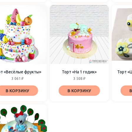
рт «Весёлые фрукты»
Торт «На 1 годик»
Торт «
3 061
₽
3 508
₽
В КОРЗИНУ
В КОРЗИНУ
В