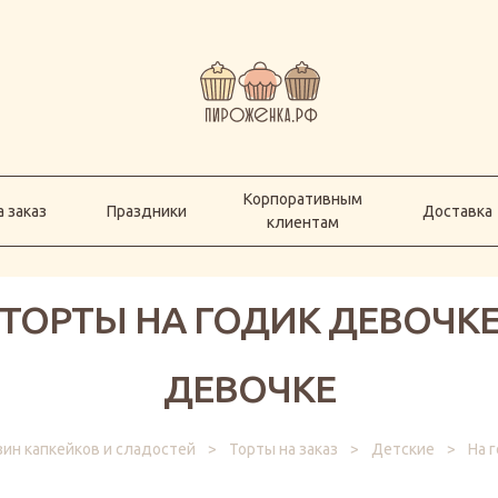
Корпоративным
а заказ
Праздники
Доставка
клиентам
Корпоративным
 заказ
Праздники
Доставка
клиентам
ТОРТЫ НА ГОДИК ДЕВОЧК
ДЕВОЧКЕ
зин капкейков и сладостей
>
Торты на заказ
>
Детские
>
На 