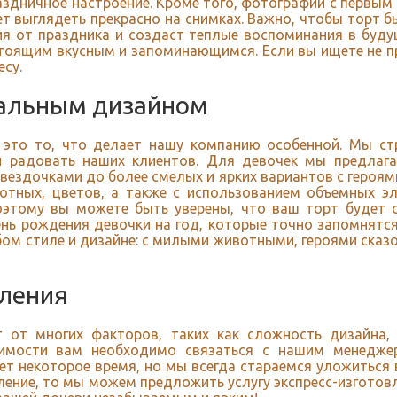
здничное настроение. Кроме того, фотографии с первым
ет выглядеть прекрасно на снимках. Важно, чтобы торт б
я от праздника и создаст теплые воспоминания в буду
стоящим вкусным и запоминающимся. Если вы ищете не пр
есу.
икальным дизайном
 это то, что делает нашу компанию особенной. Мы стр
и радовать наших клиентов. Для девочек мы предлаг
звездочками до более смелых и ярких вариантов с героя
отных, цветов, а также с использованием объемных эл
поэтому вы можете быть уверены, что ваш торт будет
нь рождения девочки на год, которые точно запомнятся
бом стиле и дизайне: с милыми животными, героями сказ
вления
 от многих факторов, таких как сложность дизайна,
оимости вам необходимо связаться с нашим менеджер
ет некоторое время, но мы всегда стараемся уложиться 
ление, то мы можем предложить услугу экспресс-изготов