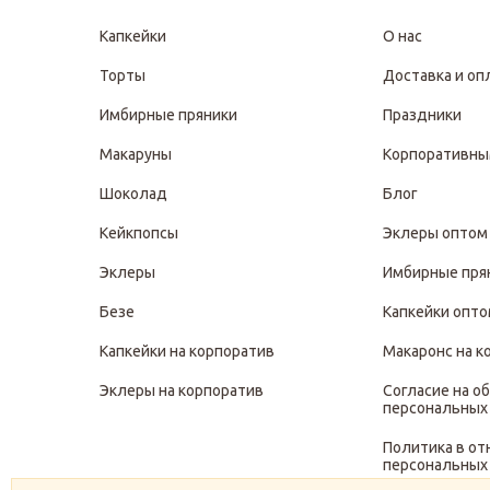
Капкейки
О нас
Торты
Доставка и оп
Имбирные пряники
Праздники
Макаруны
Корпоративны
Шоколад
Блог
Кейкпопсы
Эклеры оптом
Эклеры
Имбирные пря
Безе
Капкейки опт
Капкейки на корпоратив
Макаронс на к
Эклеры на корпоратив
Согласие на о
персональных
Политика в о
персональных