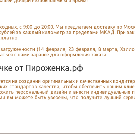
 вашей дочери незабываемым и ярким!
одных, с 9:00 до 20:00. Мы предлагаем доставку по Мос
рублей за каждый километр за пределами МКАД. При зака
сплатно.
загруженности (14 февраля, 23 февраля, 8 марта, Хэлло
аться с нами заранее для оформления заказа.
очке от Пироженка.рф
тся на создании оригинальных и качественных кондитер
ких стандартов качества, чтобы обеспечить нашим клие
ожить персональный дизайн и внести индивидуальные 
ми вы можете быть уверены, что получите лучший серви