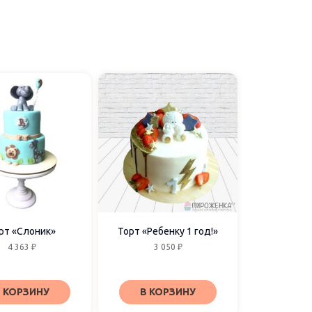
рт «Слоник»
Торт «Ребенку 1 год!»
4 363
₽
3 050
₽
 КОРЗИНУ
В КОРЗИНУ