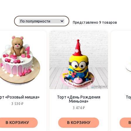
Представлено 9 товаров
рт «Розовый мишка»
Торт «День Рождения
То
Миньона»
3 530
₽
3 474
₽
В КОРЗИНУ
В КОРЗИНУ
В