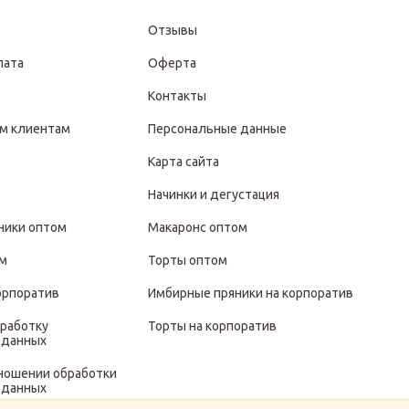
Отзывы
лата
Оферта
Контакты
м клиентам
Персональные данные
Карта сайта
Начинки и дегустация
ники оптом
Макаронс оптом
ом
Торты оптом
орпоратив
Имбирные пряники на корпоратив
бработку
Торты на корпоратив
 данных
тношении обработки
 данных