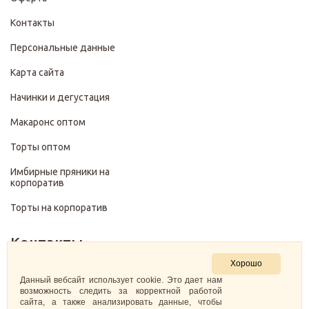
Контакты
Персональные данные
Карта сайта
Начинки и дегустация
Макаронс оптом
Торты оптом
Имбирные пряники на
корпоратив
Торты на корпоратив
Контакты
Хорошо
+7 (499) 322-28-29
Данный вебсайт использует cookie. Это дает нам
возможность следить за корректной работой
сайта, а также анализировать данные, чтобы
pirojenka.rf@gmail.com