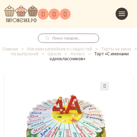
Торты
Перейт
Корпоративным
О
Главная
Каталог
на
Праздники
Доставка
в
клиентам
нас
корзин
заказ
Поиск
товаров
Главная
>
Магазин капкейков и сладостей
>
Торты на заказ
>
На выпускной
>
Школа
>
4 класс
>
Торт «С именами
одноклассников»