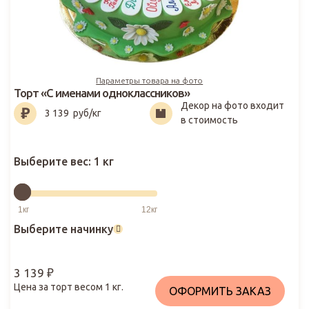
Параметры товара на фото
Торт «С именами одноклассников»
Декор на фото входит
3 139
₽
3 139
руб/кг
в стоимость
Выберите вес:
1 кг
Выберите начинку
3 139
₽
Цена за торт весом
1
кг.
ОФОРМИТЬ ЗАКАЗ