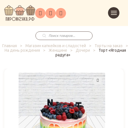
Торты
Перейт
Корпоративным
О
Главная
Каталог
на
Праздники
Доставка
в
клиентам
нас
корзин
заказ
Поиск
товаров
Главная
>
Магазин капкейков и сладостей
>
Торты на заказ
>
На день рождения
>
Женщине
>
Дочери
>
Торт «Ягодная
радуга»