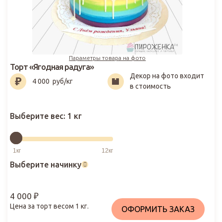
Параметры товара на фото
Торт «Ягодная радуга»
Декор на фото входит
4 000
₽
4 000
руб/кг
в стоимость
Выберите вес:
1 кг
Выберите начинку
4 000
₽
Цена за торт весом
1
кг.
ОФОРМИТЬ ЗАКАЗ