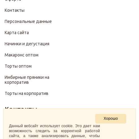
Контакты
Персональные данные
Карта сайта
Начинки и дегустация
Макаронс оптом
Торты оптом
Имбирные пряники на
корпоратив
Торты на корпоратив
Контакты
Хорошо
+7 (499) 322-28-29
Данный вебсайт использует cookie. Это дает нам
возможность следить за корректной работой
сайта, а также анализировать данные, чтобы
pirojenka.rf@gmail.com