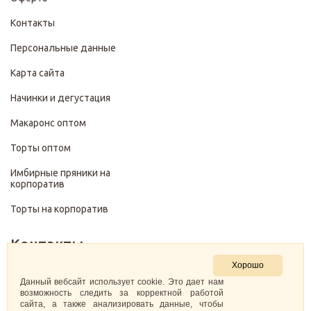
Контакты
Персональные данные
Карта сайта
Начинки и дегустация
Макаронс оптом
Торты оптом
Имбирные пряники на
корпоратив
Торты на корпоратив
Контакты
Хорошо
+7 (499) 322-28-29
Данный вебсайт использует cookie. Это дает нам
возможность следить за корректной работой
сайта, а также анализировать данные, чтобы
pirojenka.rf@gmail.com