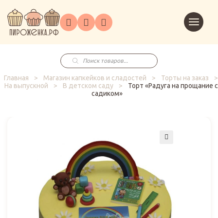
Торты
Перейт
Корпоративным
О
Главная
Каталог
на
Праздники
Доставка
в
клиентам
нас
корзин
заказ
Поиск
товаров
Главная
>
Магазин капкейков и сладостей
>
Торты на заказ
>
На выпускной
>
В детском саду
>
Торт «Радуга на прощание с
садиком»