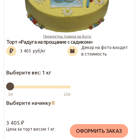
Параметры товара на фото
Торт «Радуга на прощание с садиком»
Декор на фото входит
3 405
₽
3 405
руб/кг
в стоимость
Выберите вес:
1 кг
Выберите начинку
3 405
₽
Цена за торт весом
1
кг.
ОФОРМИТЬ ЗАКАЗ