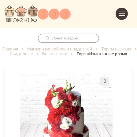
Торты
Перейт
Корпоративным
О
Главная
Каталог
на
Праздники
Доставка
в
клиентам
нас
корзин
заказ
Поиск
товаров
Главная
>
Магазин капкейков и сладостей
>
Торты на заказ
>
Свадебные
>
Без мастики
>
Торт «Изысканные розы»