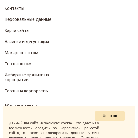
Контакты
Персональные данные
Карта сайта
Начинки и дегустация
Макаронс оптом
Торты оптом
Имбирные пряники на
корпоратив
Торты на корпоратив
Контакты
Хорошо
+7 (499) 322-28-29
Данный вебсайт использует cookie. Это дает нам
возможность следить за корректной работой
сайта, а также анализировать данные, чтобы
pirojenka.rf@gmail.com