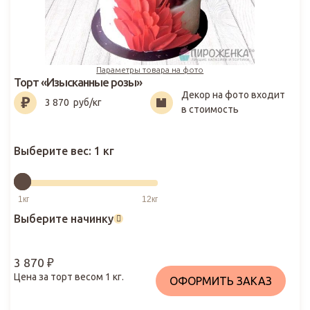
Параметры товара на фото
Торт «Изысканные розы»
Декор на фото входит
3 870
₽
3 870
руб/кг
в стоимость
Выберите вес:
1 кг
Выберите начинку
3 870
₽
Цена за торт весом
1
кг.
ОФОРМИТЬ ЗАКАЗ