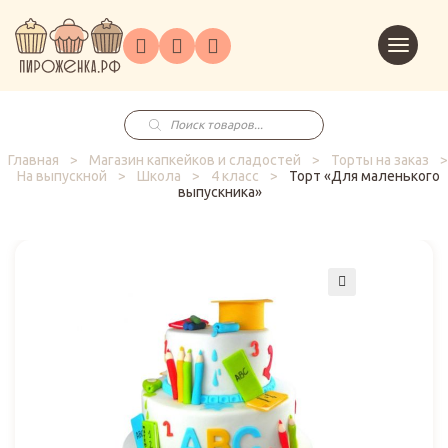
Торты
Перейт
Корпоративным
О
Главная
Каталог
на
Праздники
Доставка
в
клиентам
нас
корзин
заказ
Поиск
товаров
Главная
>
Магазин капкейков и сладостей
>
Торты на заказ
>
На выпускной
>
Школа
>
4 класс
>
Торт «Для маленького
выпускника»