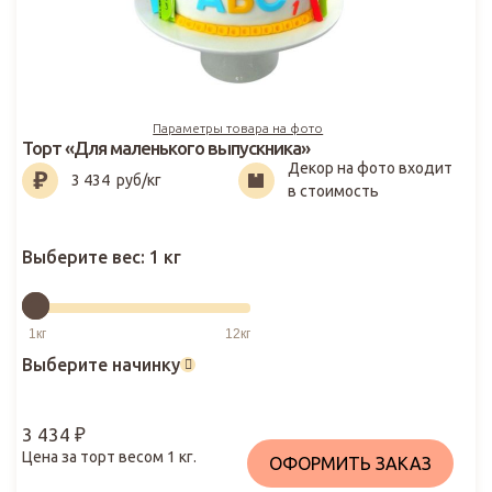
Параметры товара на фото
Торт «Для маленького выпускника»
Декор на фото входит
3 434
₽
3 434
руб/кг
в стоимость
Выберите вес:
1 кг
Выберите начинку
3 434
₽
Цена за торт весом
1
кг.
ОФОРМИТЬ ЗАКАЗ