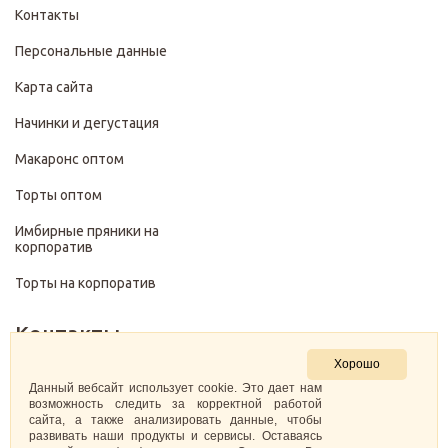
Контакты
Персональные данные
Карта сайта
Начинки и дегустация
Макаронс оптом
Торты оптом
Имбирные пряники на
корпоратив
Торты на корпоратив
Контакты
Хорошо
+7 (499) 322-28-29
Данный вебсайт использует cookie. Это дает нам
возможность следить за корректной работой
сайта, а также анализировать данные, чтобы
pirojenka.rf@gmail.com
развивать наши продукты и сервисы. Оставаясь