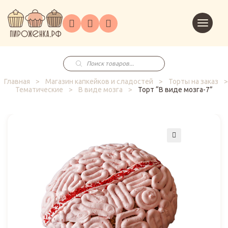
Торты
Перейт
Корпоративным
О
Главная
Каталог
на
Праздники
Доставка
в
клиентам
нас
корзин
заказ
Поиск
товаров
Главная
>
Магазин капкейков и сладостей
>
Торты на заказ
>
Тематические
>
В виде мозга
>
Торт “В виде мозга-7”