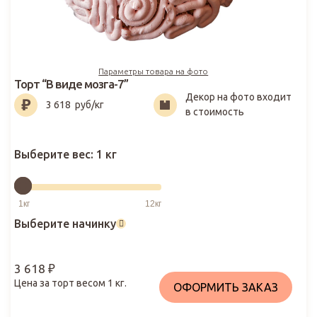
Параметры товара на фото
Торт “В виде мозга-7”
Декор на фото входит
3 618
₽
3 618
руб/кг
в стоимость
Выберите вес:
1 кг
Выберите начинку
3 618
₽
Цена за торт весом
1
кг.
ОФОРМИТЬ ЗАКАЗ