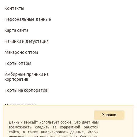
Контакты
Персональные данные
Карта сайта
Начинки и дегустация
Макаронс оптом
Торты оптом
Имбирные пряники на
корпоратив
Торты на корпоратив
Контакты
Хорошо
+7 (499) 322-28-29
Данный вебсайт использует cookie. Это дает нам
возможность следить за корректной работой
сайта, а также анализировать данные, чтобы
pirojenka.rf@gmail.com