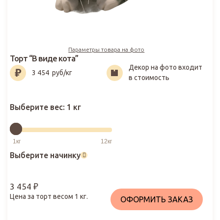
Параметры товара на фото
Торт “В виде кота”
Декор на фото входит
3 454
₽
3 454
руб/кг
в стоимость
Выберите вес:
1 кг
Выберите начинку
3 454
₽
Цена за торт весом
1
кг.
ОФОРМИТЬ ЗАКАЗ