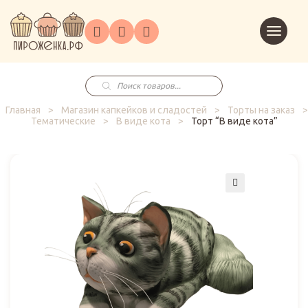
Торты
Перейт
Корпоративным
О
Главная
Каталог
на
Праздники
Доставка
в
клиентам
нас
корзин
заказ
Поиск
товаров
Главная
>
Магазин капкейков и сладостей
>
Торты на заказ
>
Тематические
>
В виде кота
>
Торт “В виде кота”