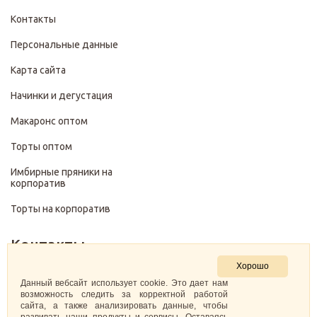
Контакты
Персональные данные
Карта сайта
Начинки и дегустация
Макаронс оптом
Торты оптом
Имбирные пряники на
корпоратив
Торты на корпоратив
Контакты
Хорошо
+7 (499) 322-28-29
Данный вебсайт использует cookie. Это дает нам
возможность следить за корректной работой
сайта, а также анализировать данные, чтобы
pirojenka.rf@gmail.com