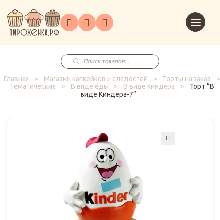
Торты
Перейт
Корпоративным
О
Главная
Каталог
на
Праздники
Доставка
в
клиентам
нас
корзин
заказ
Поиск
товаров
Главная
>
Магазин капкейков и сладостей
>
Торты на заказ
>
Тематические
>
В виде еды
>
В виде киндера
>
Торт “В
виде Киндера-7”