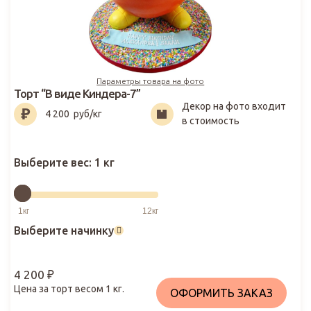
Параметры товара на фото
Торт “В виде Киндера-7”
Декор на фото входит
4 200
₽
4 200
руб/кг
в стоимость
Выберите вес:
1 кг
Выберите начинку
4 200
₽
Цена за торт весом
1
кг.
ОФОРМИТЬ ЗАКАЗ