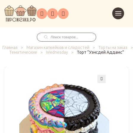
Торты
Перейт
Корпоративным
О
Главная
Каталог
на
Праздники
Доставка
в
клиентам
нас
корзин
заказ
Поиск
товаров
Главная
>
Магазин капкейков и сладостей
>
Торты на заказ
>
Тематические
>
Wednesday
>
Торт “Уэнсдей Аддамс”