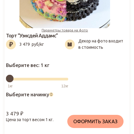
Параметры товара на фото
Торт “Уэнсдей Аддамс”
Декор на фото входит
3 479
₽
3 479
руб/кг
в стоимость
Выберите вес:
1 кг
Выберите начинку
3 479
₽
Цена за торт весом
1
кг.
ОФОРМИТЬ ЗАКАЗ