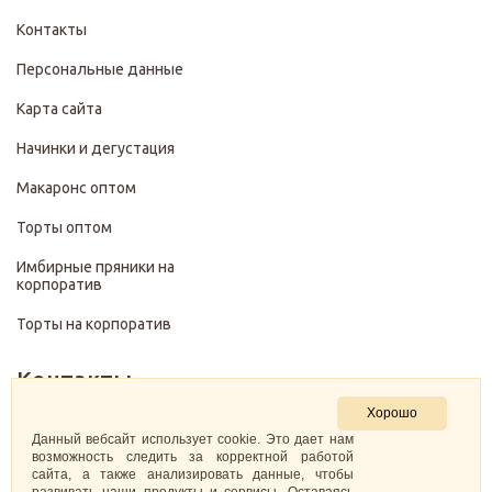
Контакты
Персональные данные
Карта сайта
Начинки и дегустация
Макаронс оптом
Торты оптом
Имбирные пряники на
корпоратив
Торты на корпоратив
Контакты
Хорошо
+7 (499) 322-28-29
Данный вебсайт использует cookie. Это дает нам
возможность следить за корректной работой
сайта, а также анализировать данные, чтобы
pirojenka.rf@gmail.com