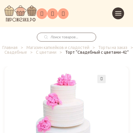
Торты
Перейт
Корпоративным
О
Главная
Каталог
на
Праздники
Доставка
в
клиентам
нас
корзин
заказ
Поиск
товаров
Главная
>
Магазин капкейков и сладостей
>
Торты на заказ
>
Свадебные
>
С цветами
>
Торт “Свадебный с цветами-42”