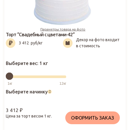
Параметры товара на фото
Торт “Свадебный с цветами-42”
Декор на фото входит
3 412
₽
3 412
руб/кг
в стоимость
Выберите вес:
1 кг
Выберите начинку
3 412
₽
Цена за торт весом
1
кг.
ОФОРМИТЬ ЗАКАЗ