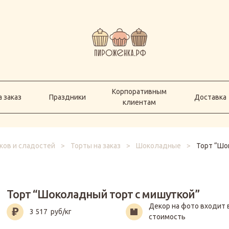
Корпоративным
а заказ
Праздники
Доставка
клиентам
Корпоративным
 заказ
Праздники
Доставка
клиентам
ков и сладостей
>
Торты на заказ
>
Шоколадные
>
Торт “Шо
Торт “Шоколадный торт с мишуткой”
Декор на фото входит 
3 517
руб/кг
стоимость