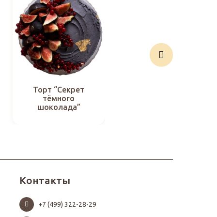
Торт “Секрет
Торт “Двойное
тёмного
шоколадное
шоколада”
блаженство”
Контакты
+7 (499) 322-28-29