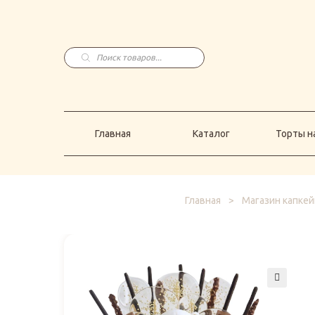
Главная
Каталог
Торты н
Поиск
товаров
Главная
Каталог
Торты на
Главная
>
Магазин капкей