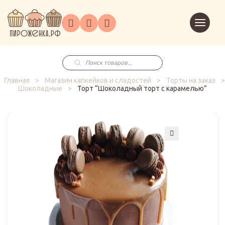
Торты
Перейт
Корпоративным
О
Главная
Каталог
на
Праздники
Доставка
в
клиентам
нас
корзин
заказ
Поиск
товаров
Главная
>
Магазин капкейков и сладостей
>
Торты на заказ
>
Шоколадные
>
Торт “Шоколадный торт с карамелью”