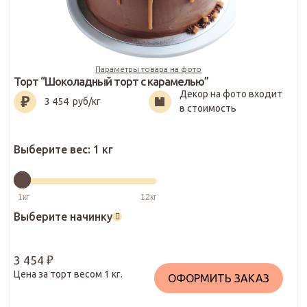
Параметры товара на фото
Торт “Шоколадный торт с карамелью”
Декор на фото входит
3 454
₽
3 454
руб/кг
в стоимость
Выберите вес:
1 кг
Выберите начинку
3 454
₽
Цена за торт весом
1
кг.
ОФОРМИТЬ ЗАКАЗ