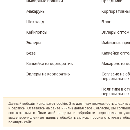
Имбирные пряники
Праздники
Макаруны
Корпоративны
Шоколад
Блог
Кейкпопсы
Эклеры оптом
Эклеры
Имбирные пря
Безе
Капкейки опт
Капкейки на корпоратив
Макаронс на к
Эклеры на корпоратив
Согласие на о
персональных
Политика в о
персональных
Данный вебсайт использует cookie. Это дает нам возможность следить 
Политика защ
и сервисы. Оставаясь на сайте и (или) давая свое Согласие, Вы согл
персональных
соответствии с Политикой защиты и обработки персональных дан
вышеперечисленные данные обрабатывались, просим отключить обра
покинуть сайт.