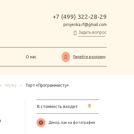
О нас
Перейти в корзину
+7 (499) 322-28-29
pirojenka.rf@gmail.com
Задать вопрос
О нас
Перейти в корзину
>
Мужу
>
Торт «Программисту»
В стоимость входит
в
Декор, как на фотографии