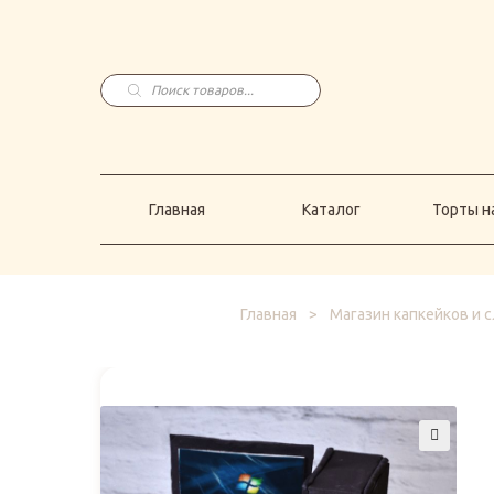
Главная
Каталог
Торты н
Поиск
товаров
Главная
Каталог
Торты на
Главная
>
Магазин капкейков и 