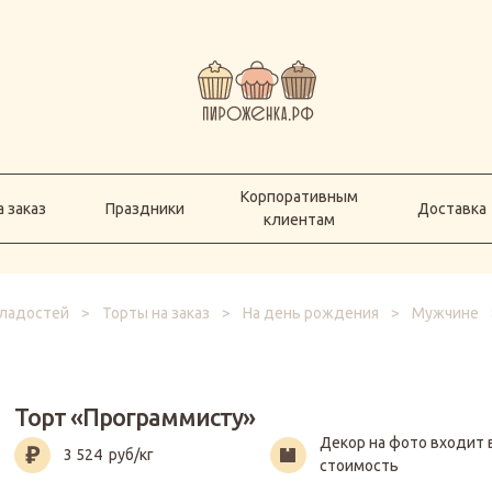
Корпоративным
а заказ
Праздники
Доставка
клиентам
Корпоративным
 заказ
Праздники
Доставка
клиентам
сладостей
>
Торты на заказ
>
На день рождения
>
Мужчине
Торт «Программисту»
Декор на фото входит 
3 524
руб/кг
стоимость