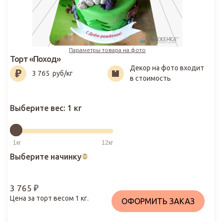
Параметры товара на фото
Торт «Поход»
Декор на фото входит
3 765
₽
3 765
руб/кг
в стоимость
Выберите вес:
1 кг
Выберите начинку
3 765
₽
Цена за торт весом
1
кг.
ОФОРМИТЬ ЗАКАЗ