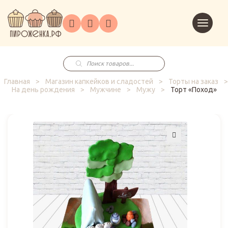
Торты
Перейт
Корпоративным
О
Главная
Каталог
на
Праздники
Доставка
в
клиентам
нас
корзин
заказ
Поиск
товаров
Главная
>
Магазин капкейков и сладостей
>
Торты на заказ
>
На день рождения
>
Мужчине
>
Мужу
>
Торт «Поход»