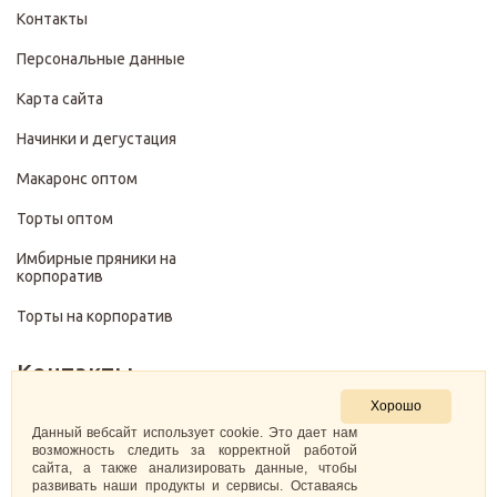
Контакты
Персональные данные
Карта сайта
Начинки и дегустация
Макаронс оптом
Торты оптом
Имбирные пряники на
корпоратив
Торты на корпоратив
Контакты
Хорошо
+7 (499) 322-28-29
Данный вебсайт использует cookie. Это дает нам
возможность следить за корректной работой
сайта, а также анализировать данные, чтобы
pirojenka.rf@gmail.com
развивать наши продукты и сервисы. Оставаясь