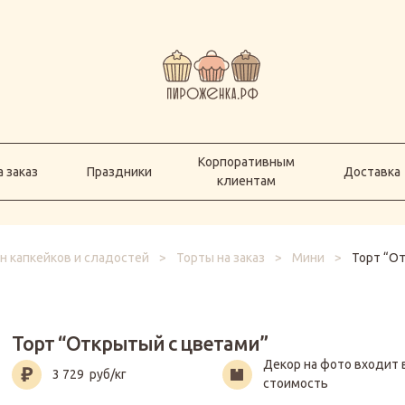
Корпоративным
а заказ
Праздники
Доставка
клиентам
Корпоративным
 заказ
Праздники
Доставка
клиентам
н капкейков и сладостей
>
Торты на заказ
>
Мини
>
Торт “О
Торт “Открытый с цветами”
Декор на фото входит 
3 729
руб/кг
стоимость