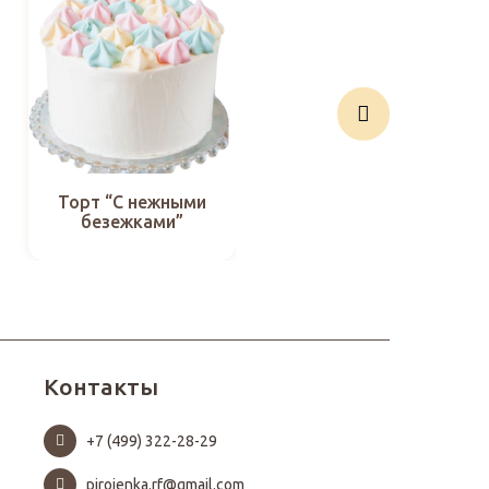
Торт “С нежными
Торт “С китенком”
безежками”
Контакты
+7 (499) 322-28-29
pirojenka.rf@gmail.com