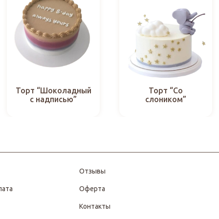
Торт “Шоколадный
Торт “Со
с надписью”
слоником”
Отзывы
лата
Оферта
Контакты