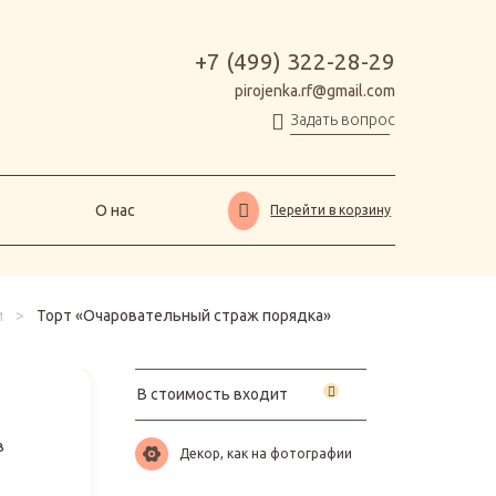
О нас
Перейти в корзину
+7 (499) 322-28-29
pirojenka.rf@gmail.com
Задать вопрос
О нас
Перейти в корзину
и
>
Торт «Очаровательный страж порядка»
В стоимость входит
в
Декор, как на фотографии