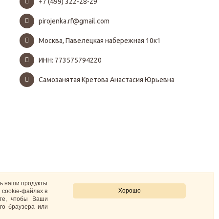
+7 (499) 322-28-29
pirojenka.rf@gmail.com
Москва, Павелецкая набережная 10к1
ИНН: 773575794220
Самозанятая Кретова Анастасия Юрьевна
ть наши продукты
Хорошо
 cookie-файлах в
ите, чтобы Ваши
го браузера или