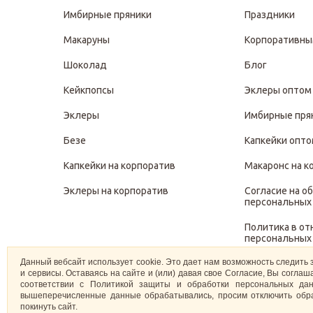
Имбирные пряники
Праздники
Макаруны
Корпоративны
Шоколад
Блог
Кейкпопсы
Эклеры оптом
Эклеры
Имбирные пря
Безе
Капкейки опт
Капкейки на корпоратив
Макаронс на к
Эклеры на корпоратив
Согласие на о
персональных
Политика в о
персональных
Данный вебсайт использует cookie. Это дает нам возможность следить 
Политика защ
и сервисы. Оставаясь на сайте и (или) давая свое Согласие, Вы согл
персональных
соответствии с Политикой защиты и обработки персональных дан
вышеперечисленные данные обрабатывались, просим отключить обра
покинуть сайт.