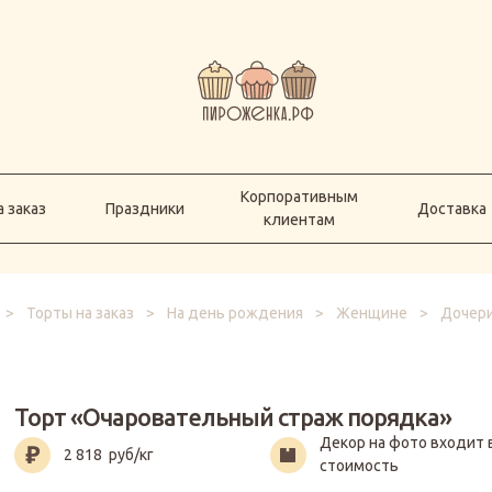
Корпоративным
а заказ
Праздники
Доставка
клиентам
Корпоративным
 заказ
Праздники
Доставка
клиентам
>
Торты на заказ
>
На день рождения
>
Женщине
>
Дочер
Торт «Очаровательный страж порядка»
Декор на фото входит 
2 818
руб/кг
стоимость