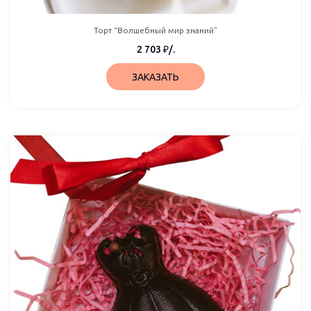
Торт “Волшебный мир знаний”
2 703
₽
/.
ЗАКАЗАТЬ