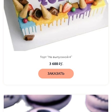
Торт “На выпускной-4”
3 688
₽
/.
ЗАКАЗАТЬ