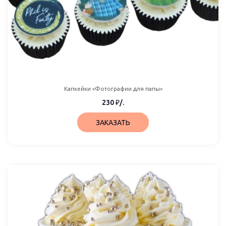
Капкейки «Фотографии для папы»
230
₽
/.
ЗАКАЗАТЬ