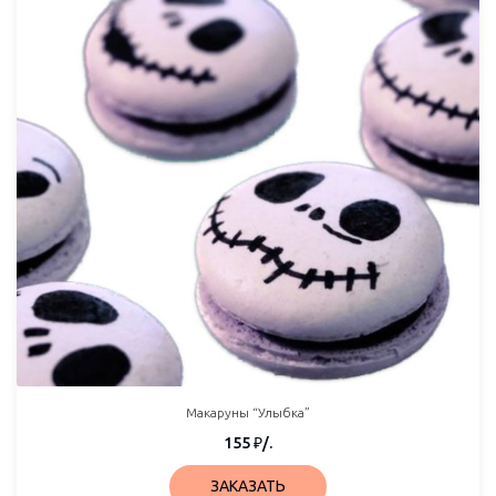
Макаруны “Улыбка”
155
₽
/.
ЗАКАЗАТЬ