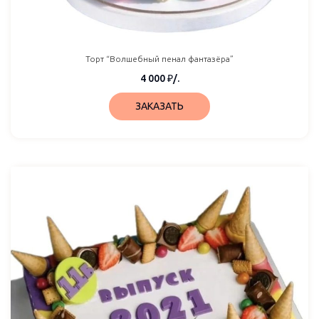
Торт “Волшебный пенал фантазёра”
4 000
₽
/.
ЗАКАЗАТЬ