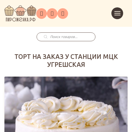
Торты
Перейт
Корпоративным
О
Главная
Каталог
на
Праздники
Доставка
в
клиентам
нас
корзин
заказ
Поиск
товаров
ТОРТ НА ЗАКАЗ У СТАНЦИИ МЦК
УГРЕШСКАЯ