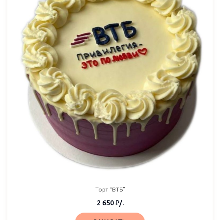
Торт “ВТБ”
2 650
₽
/.