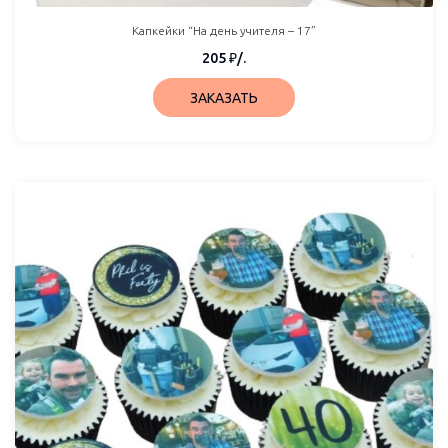
Капкейки “На день учителя – 17”
205
₽
/.
ЗАКАЗАТЬ