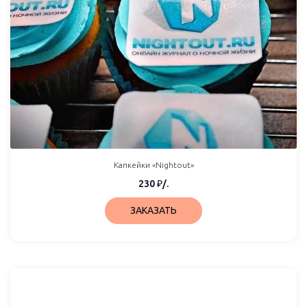
Капкейки «Nightout»
230
₽
/.
ЗАКАЗАТЬ