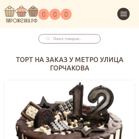
Торты
Перейт
Корпоративным
О
Главная
Каталог
на
Праздники
Доставка
в
клиентам
нас
корзин
заказ
Поиск
товаров
ТОРТ НА ЗАКАЗ У МЕТРО УЛИЦА
ГОРЧАКОВА