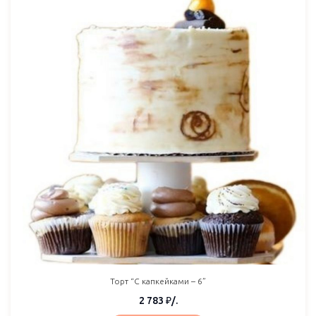
Торт “С капкейками – 6”
2 783
₽
/.