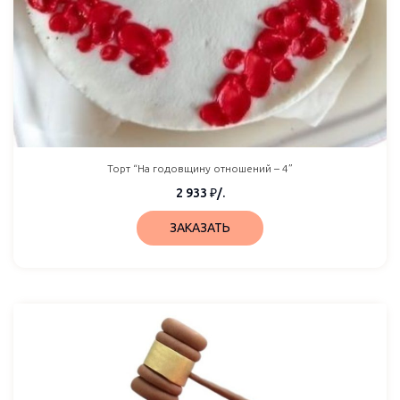
Торт “На годовщину отношений – 4”
2 933
₽
/.
ЗАКАЗАТЬ