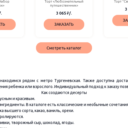
Набор
Торт «Любознательный
Торт “С
ок»
путешественник»
3
/.
3 065
₽
/.
ЗА
АТЬ
ЗАКАЗАТЬ
Смотреть каталог
находимся рядом с метро Тургеневская. Также доступна доста
ения ребенка или взрослого. Индивидуальный подход к заказу поз
Как создаются десерты
усным и красивым.
нгредиенты. В каталоге есть классические и необычные сочетания
 высшего сорта, какао, ваниль, орехи.
тролируются.
ивки, творожный сыр, шоколад, ягоды.