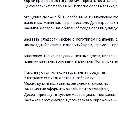
Коржи пропитываются сиропами, крем наносится сло
Декор зависит от тематики. Используются мастика, г
Угощение должно быть особенным. В Пироженке гот
животных, машинками, принцессами. Для взрослых п
начинки. Десерты на юбилей обсуждаются индивиду
Заказать сладости можно с логотипом компании, с
шоколадный бисквит, ванильный крем, карамель, оре
Многоярусные конструкции, нежные цвета, цветочн
живыми цветами, золотыми акцентами. Популярны на
Используются только натуральные продукты.
В каталоге есть сладости на любой вкус.
Можно купить изделия по разумной стоимости.
Заказ можно оформить онлайн или по телефону.
Десерт привезут в нужное место в указанное время.
Закажите торт у метро Тургеневская в Пироженке — э