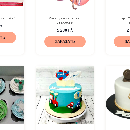
скной-27”
Макаруны «Розовая
Торт 
свежесть»
₽
/.
5 290
₽
/.
2
АТЬ
ЗАКАЗАТЬ
ЗА