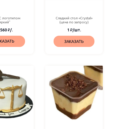
“С логотипом
Сладкий стол «Crystal»
яркий”
(цена по запросу)
 560
₽
/.
1
₽
/шт.
КАЗАТЬ
ЗАКАЗАТЬ