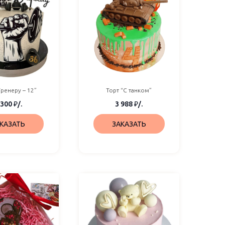
Тренеру – 12”
Торт “С танком”
 300
₽
/.
3 988
₽
/.
КАЗАТЬ
ЗАКАЗАТЬ