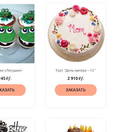
ки «Лягушки»
Торт “День матери – 12”
245
₽
/.
2 910
₽
/.
КАЗАТЬ
ЗАКАЗАТЬ