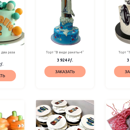
 два раза
Торт “В виде ракеты-4”
Торт “
”
3 924
₽
/.
3
₽
/.
ЗАКАЗАТЬ
ЗА
АТЬ