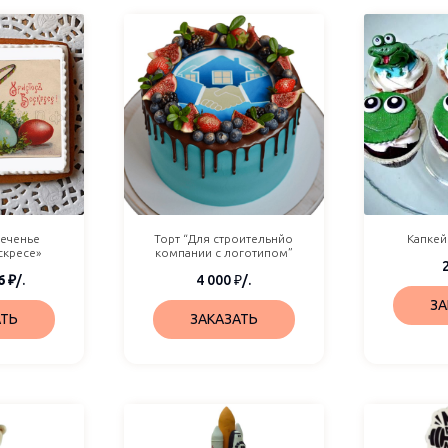
еченье
Торт “Для строительнйо
Капкей
скресе»
компании с логотипом”
6
₽
/.
4 000
₽
/.
ЗА
АТЬ
ЗАКАЗАТЬ