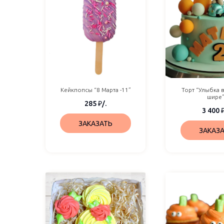
Кейкпопсы “8 Марта -11”
Торт “Улыбка в
шире
285
₽
/.
3 400
ЗАКАЗАТЬ
ЗАКАЗ