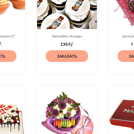
Капкейки «Агуша»
лоуин-22”
Шокол
230
₽
/.
/.
1
ЗАКАЗАТЬ
АТЬ
ЗА