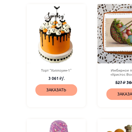
Торт “Хэллоуин-1”
Имбирное п
«Христос Во
3 061
₽
/.
527
₽
36
ЗАКАЗАТЬ
ЗАКАЗ