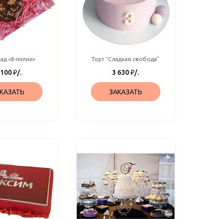
ад «8-лилии»
Торт “Сладкая свобода”
 100
₽
/.
3 630
₽
/.
КАЗАТЬ
ЗАКАЗАТЬ