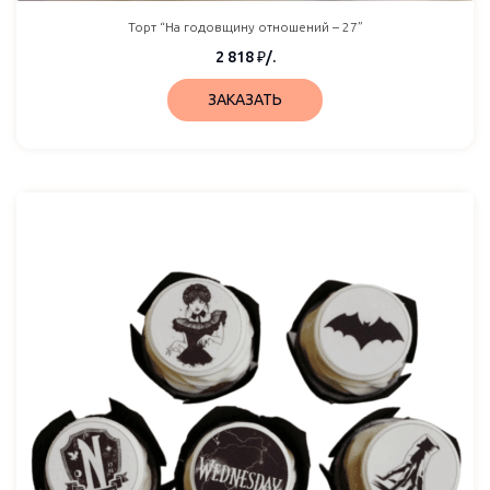
Торт “На годовщину отношений – 27”
2 818
₽
/.
ЗАКАЗАТЬ