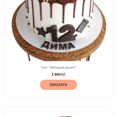
Торт “Звёздный десант”
3 900
₽
/.
ЗАКАЗАТЬ