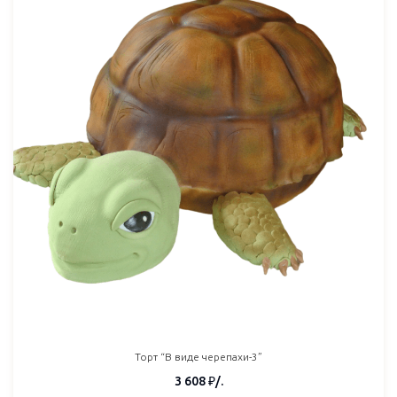
Торт “В виде черепахи-3”
3 608
₽
/.