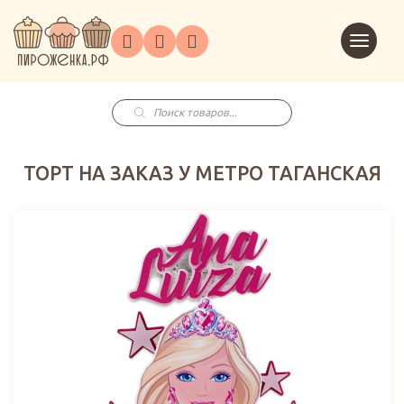
Торты
Перейт
Корпоративным
О
Главная
Каталог
на
Праздники
Доставка
в
клиентам
нас
корзин
заказ
Поиск
товаров
ТОРТ НА ЗАКАЗ У МЕТРО ТАГАНСКАЯ