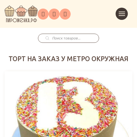
Торты
Перейт
Корпоративным
О
Главная
Каталог
на
Праздники
Доставка
в
клиентам
нас
корзин
заказ
Поиск
товаров
ТОРТ НА ЗАКАЗ У МЕТРО ОКРУЖНАЯ