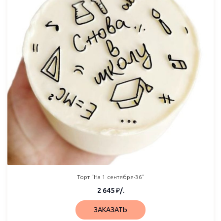
Торт “На 1 сентября-36”
2 645
₽
/.
ЗАКАЗАТЬ