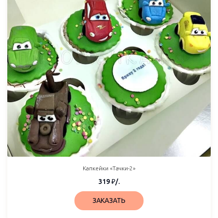
Капкейки «Тачки-2»
319
₽
/.
ЗАКАЗАТЬ