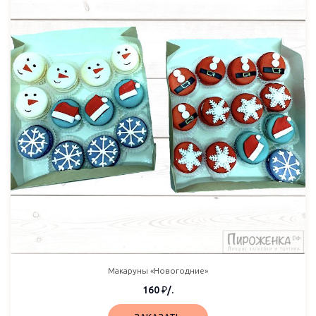
Макаруны «Новогодние»
160
₽
/.