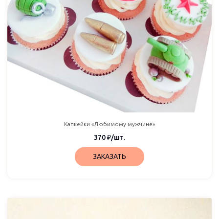
Капкейки «Любимому мужчине»
370
₽
/шт.
ЗАКАЗАТЬ