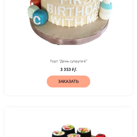
Торт “День супруга-6”
3 353
₽
/.
ЗАКАЗАТЬ