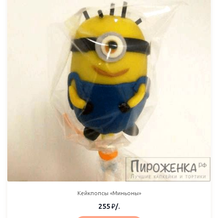
Кейкпопсы «Миньоны»
255
₽
/.