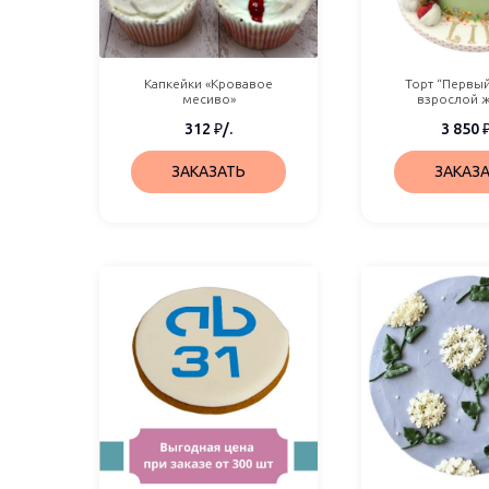
Капкейки «Кровавое
Торт “Первый
месиво»
взрослой 
312
₽
/.
3 850
ЗАКАЗАТЬ
ЗАКАЗ