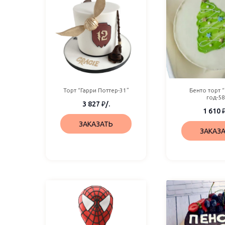
Торт “Гарри Поттер-31”
Бенто торт 
год-58
3 827
₽
/.
1 610
ЗАКАЗАТЬ
ЗАКАЗ