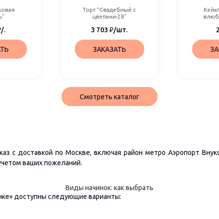
мовая
Торт “Свадебный с
Кейк
ь”
цветами-28”
влюб
₽
/.
3 703
₽
/шт.
АТЬ
ЗАКАЗАТЬ
ЗА
Смотреть каталог
каз с доставкой по Москве, включая район метро Аэропорт Внук
 учетом ваших пожеланий.
Виды начинок: как выбрать
женке» доступны следующие варианты: