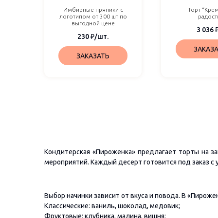
Имбирные пряники с
Торт “Кре
логотипом от 300 шт по
радост
выгодной цене
3 036
230
₽
/шт.
ЗАКАЗ
ЗАКАЗАТЬ
Кондитерская «Пироженка» предлагает торты на за
мероприятий. Каждый десерт готовится под заказ с
Выбор начинки зависит от вкуса и повода. В «Пиро
Классические: ваниль, шоколад, медовик;
Фруктовые: клубника, малина, вишня;