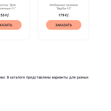
попсы “Для
Имбирные пряники
ленных-11”
“Барби-10”
255
₽
/.
179
₽
/.
КАЗАТЬ
ЗАКАЗАТЬ
ово. В каталоге представлены варианты для разных