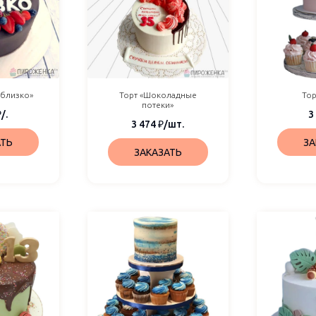
 близко»
Торт «Шоколадные
Тор
потеки»
₽
/.
3
3 474
₽
/шт.
АТЬ
ЗА
ЗАКАЗАТЬ