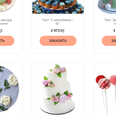
 аккорд
Торт “С капкейками –
Торт “Д
жизни”
42”
₽
/.
2 973
₽
/.
3
АТЬ
ЗАКАЗАТЬ
ЗА