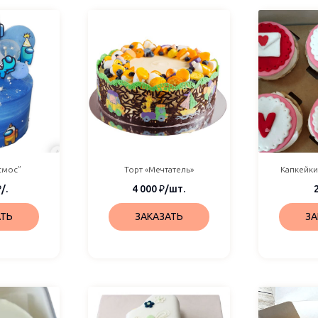
смос”
Торт «Мечтатель»
Капкейки
₽
/.
4 000
₽
/шт.
АТЬ
ЗАКАЗАТЬ
ЗА