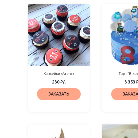
Капкейки «Агент»
Торт “В ко
230
₽
/.
3 353
ЗАКАЗАТЬ
ЗАКАЗ