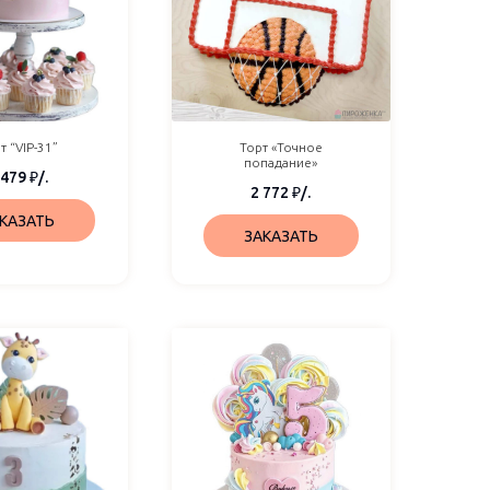
т “VIP-31”
Торт «Точное
попадание»
 479
₽
/.
2 772
₽
/.
КАЗАТЬ
ЗАКАЗАТЬ