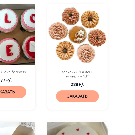
 «Love forever»
Капкейки “На день
учителя – 13”
277
₽
/.
288
₽
/.
КАЗАТЬ
ЗАКАЗАТЬ