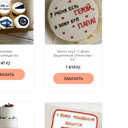
апкейки
Бенто торт “С Днем
осипедисту»
Защитников Отечества –
26”
247
₽
/.
1 610
₽
/.
КАЗАТЬ
ЗАКАЗАТЬ