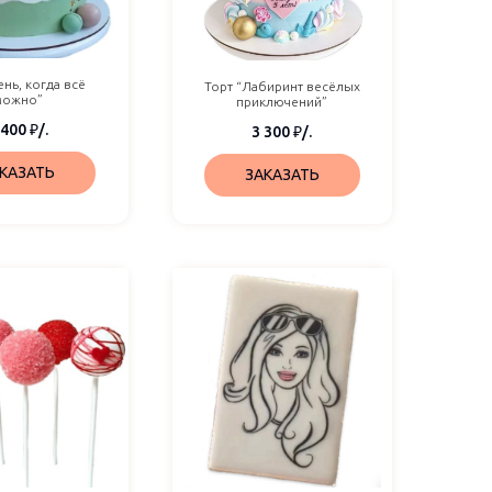
ень, когда всё
Торт “Лабиринт весёлых
можно”
приключений”
 400
₽
/.
3 300
₽
/.
КАЗАТЬ
ЗАКАЗАТЬ