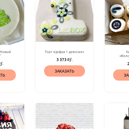
“Новый
Торт «Цифра 1 девочке»
К
”
«Вел
3 373
₽
/.
₽
/.
ЗАКАЗАТЬ
АТЬ
ЗА