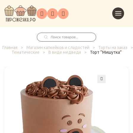
Торты
Перейт
Корпоративным
О
Главная
Каталог
на
Праздники
Доставка
в
клиентам
нас
корзин
заказ
Поиск
товаров
Главная
>
Магазин капкейков и сладостей
>
Торты на заказ
>
Тематические
>
В виде медведя
>
Торт “Мишутка”