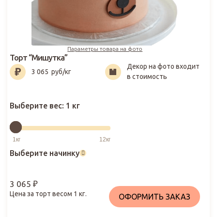
Параметры товара на фото
Торт “Мишутка”
Декор на фото входит
3 065
₽
3 065
руб/кг
в стоимость
Выберите вес:
1 кг
Выберите начинку
3 065
₽
Цена за торт весом
1
кг.
ОФОРМИТЬ ЗАКАЗ