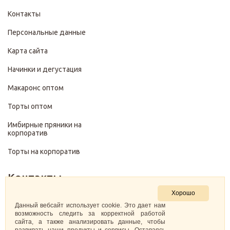
Контакты
Персональные данные
Карта сайта
Начинки и дегустация
Макаронс оптом
Торты оптом
Имбирные пряники на
корпоратив
Торты на корпоратив
Контакты
Хорошо
+7 (499) 322-28-29
Данный вебсайт использует cookie. Это дает нам
возможность следить за корректной работой
сайта, а также анализировать данные, чтобы
pirojenka.rf@gmail.com