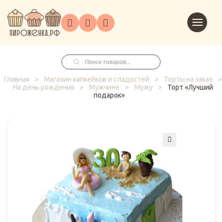
Торты
Перейт
Корпоративным
О
Главная
Каталог
на
Праздники
Доставка
в
клиентам
нас
корзин
заказ
Поиск
товаров
Главная
>
Магазин капкейков и сладостей
>
Торты на заказ
>
На день рождения
>
Мужчине
>
Мужу
>
Торт «Лучший
подарок»