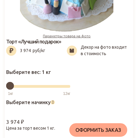
Параметры товара на фото
Торт «Лучший подарок»
Декор на фото входит
3 974
₽
3 974
руб/кг
в стоимость
Выберите вес:
1 кг
Выберите начинку
3 974
₽
Цена за торт весом
1
кг.
ОФОРМИТЬ ЗАКАЗ