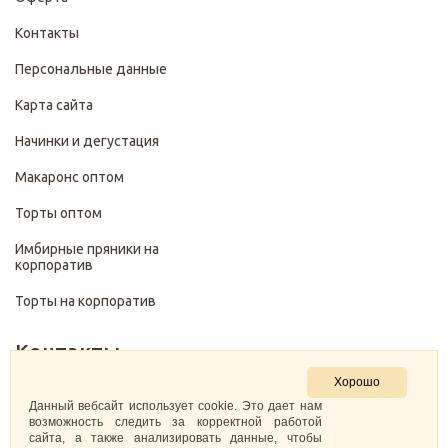
Контакты
Персональные данные
Карта сайта
Начинки и дегустация
Макаронс оптом
Торты оптом
Имбирные пряники на
корпоратив
Торты на корпоратив
Контакты
Хорошо
+7 (499) 322-28-29
Данный вебсайт использует cookie. Это дает нам
возможность следить за корректной работой
сайта, а также анализировать данные, чтобы
pirojenka.rf@gmail.com